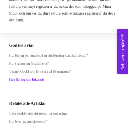
faktura via mejl registrerar du också det som inloggad på Mina
Sidor och önskar du din faktura som e-faktura registrerar du det i
din bank.
Behöver du hjälp? 💚
GodEls avtal
Hur blir jag som medlem i en vindförening kund hos GodEl?
Hur signerar jag GodEls avtal?
Vad gör GodEl som förvaltare till föreningarna?
Hur får jag min faktura?
Relaterade Artiklar
Vilka betalsätt erbjuder ni och hur ändrar jag?
Hur byter jag autogirokonto?