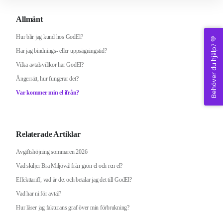
Allmänt
Hur blir jag kund hos GodEl?
Behöver du hjälp? 💚
Har jag bindnings- eller uppsägningstid?
Vilka avtalsvillkor har GodEl?
Ångerrätt, hur fungerar det?
Var kommer min el ifrån?
Relaterade Artiklar
Avgiftshöjning sommaren 2026
Vad skiljer Bra Miljöval från grön el och ren el?
Effekttariff, vad är det och betalar jag det till GodEl?
Vad har ni för avtal?
Hur läser jag fakturans graf över min förbrukning?