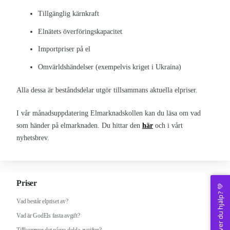
Tillgänglig kärnkraft
Elnätets överföringskapacitet
Importpriser på el
Omvärldshändelser (exempelvis kriget i Ukraina)
Alla dessa är beståndsdelar utgör tillsammans aktuella elpriser.
I vår månadsuppdatering Elmarknadskollen kan du läsa om vad
som händer på elmarknaden. Du hittar den
här
och i vårt
nyhetsbrev.
Priser
Behöver du hjälp? 💚
Vad består elpriset av?
Vad är GodEls fasta avgift?
Tillkommer det några dolda avgifter?