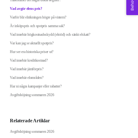
Vad avgör elens pris?
Varför blir elräkningen högre på vintern?
Är inköpspris och spotpris samma sak?
Vad innebär högkostnadsskydd (elstöd) och sänkt elskatt?
Var kan jag se aktuellt spotpris?
Hur ser era historiska priser ut?
Vad innebär kreditkostnad?
Vad innebär jämförpris?
Vad innebär elområden?
Har ni några kampanjer eller rabatter?
Avgiftshöjning sommaren 2026
Relaterade Artiklar
Avgiftshöjning sommaren 2026