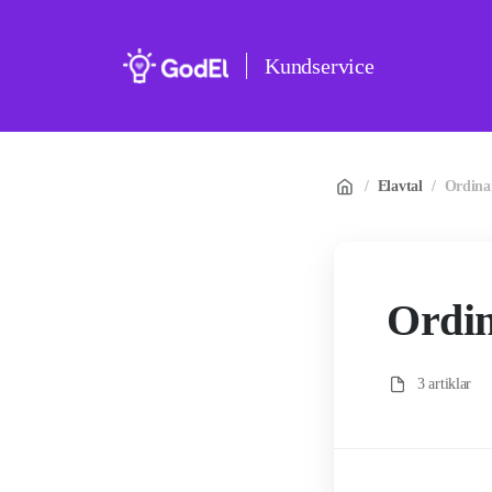
Kundservice
/
Elavtal
/
Ordinar
Ordin
3 artiklar