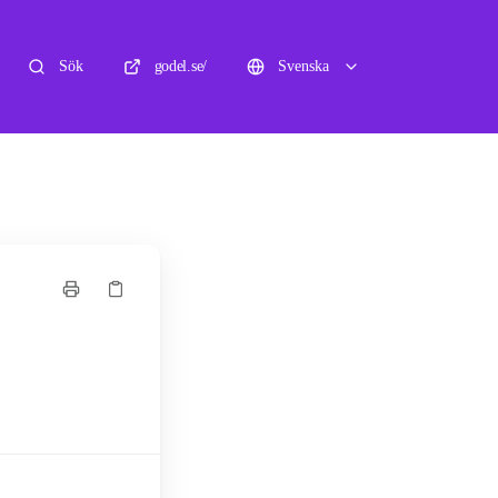
Sök
godel.se/
Svenska